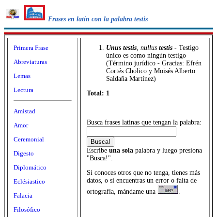
Frases en latín con la palabra testis
Primera Frase
Unus
testis
, nullus
testis
- Testigo
único es como ningún testigo
Abreviaturas
(Término jurídico - Gracias: Efrén
Cortés Cholico y Moisés Alberto
Lemas
Saldaña Martínez)
Lectura
Total: 1
Amistad
Busca frases latinas que tengan la palabra:
Amor
Ceremonial
Escribe
una sola
palabra y luego presiona
Digesto
"Busca!".
Diplomático
Si conoces otros que no tenga, tienes más
datos, o si encuentras un error o falta de
Eclésiastico
ortografía, mándame una
.
Falacia
Filosófico