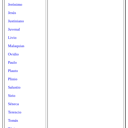
Jerónimo
Jesús
Justiniano
Juvenal
Livio
Malaquias
Ovidio
Paulo
Plauto
Plinio
Salustio
Sirio
Séneca
Terencio
Tomás