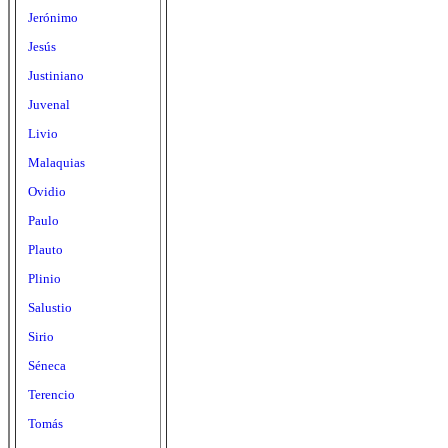
Jerónimo
Jesús
Justiniano
Juvenal
Livio
Malaquias
Ovidio
Paulo
Plauto
Plinio
Salustio
Sirio
Séneca
Terencio
Tomás