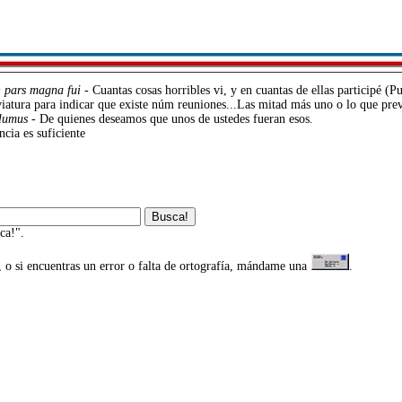
m
pars magna fui
- Cuantas cosas horribles vi, y en cuantas de ellas participé (
viatura para indicar que existe núm reuniones...Las mitad más uno o lo que preve
olumus
- De quienes deseamos que unos de ustedes fueran esos.
ncia es suficiente
ca!".
, o si encuentras un error o falta de ortografía, mándame una
.