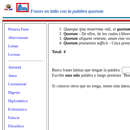
Frases en latín con la palabra quorum
Primera Frase
Quaeque ipsa miserrima vidi, et
quoru
Quorum
- De ellos, de los cuales (Abre
Abreviaturas
Quorum
aliquem vestrum, unum esse v
Quorum
praesentia sufficit
- Cuya prese
Lemas
Total: 4
Lectura
Amistad
Busca frases latinas que tengan la palabra:
Escribe
una sola
palabra y luego presiona "Bus
Amor
Ceremonial
Si conoces otros que no tenga, tienes más datos
Digesto
Diplomático
Eclésiastico
Falacia
Filosófico