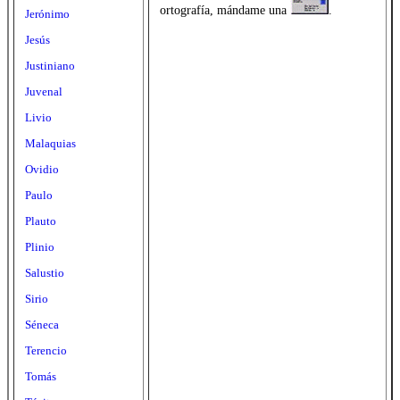
ortografía, mándame una
.
Jerónimo
Jesús
Justiniano
Juvenal
Livio
Malaquias
Ovidio
Paulo
Plauto
Plinio
Salustio
Sirio
Séneca
Terencio
Tomás