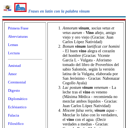
Frases en latín con la palabra vinum
Primera Frase
Annorum
vinum
, socius vetus et
vetus aurum
-
Vino
añejo, amigo
Abreviaturas
viejo y oro viejo (Gracias: Juan
Carlos López Natividad)
Lemas
Bonum
vinum
laetificat cor homini
- El buen
vino
alegra el corazón
Lectura
del hombre (Gracias: Vicente
García L - Vulgata - Aforismo
tomado del libro de Proverbios del
Amistad
sabio Salomón, según la versión
Amor
latina de la Vulgata, elaborada por
San Jerónimo - Gracias: Nabonazar
Ceremonial
Cogollo Ayala)
Lac postum
vinum
venenum
- La
Digesto
leche tras el
vino
es veneno
(Máxima Médica - recomienda no
Diplomático
mezclar ambos líquidos - Gracias:
Juan Carlos López Natividad)
Eclésiastico
Miscere falsa veris,
vinum
aqua
-
Mezclar lo falso con lo verdadero,
Falacia
el
vino
con el agua. (Decir
Filosófico
verdades a medias - Gracias: