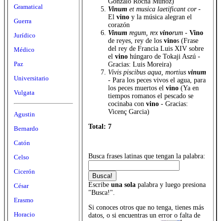
Gonzalo Rocha Muñoz)
Gramatical
Vinum
et musica laetificant cor
-
El
vino
y la música alegran el
Guerra
corazón
Vinum
regum, rex
vino
rum
-
Vino
Jurídico
de reyes, rey de los
vino
s (Frase
del rey de Francia Luis XIV sobre
Médico
el
vino
húngaro de Tokaji Aszú -
Paz
Gracias: Luis Moreira)
Vivis piscibus aqua, mortius
vinum
Universitario
- Para los peces vivos el agua, para
los peces muertos el
vino
(Ya en
Vulgata
tiempos romanos el pescado se
cocinaba con
vino
- Gracias:
Vicenç Garcia)
Agustin
Total: 7
Bernardo
Catón
Busca frases latinas que tengan la palabra:
Celso
Cicerón
Escribe
una sola
palabra y luego presiona
César
"Busca!".
Erasmo
Si conoces otros que no tenga, tienes más
Horacio
datos, o si encuentras un error o falta de