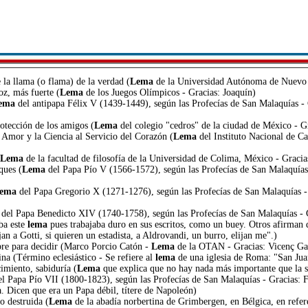
la llama (o flama) de la verdad (
Lema
de la Universidad Autónoma de Nuevo 
oz, más fuerte (
Lema
de los Juegos Olímpicos - Gracias: Joaquín)
ema
del antipapa Félix V (1439-1449), según las Profecías de San Malaquías -
rotección de los amigos (
Lema
del colegio "cedros" de la ciudad de México - 
 Amor y la Ciencia al Servicio del Corazón (
Lema
del Instituto Nacional de C
Lema
de la facultad de filosofía de la Universidad de Colima, México - Gracia
ques (
Lema
del Papa Pío V (1566-1572), según las Profecías de San Malaquías
ema
del Papa Gregorio X (1271-1276), según las Profecías de San Malaquías - 
del Papa Benedicto XIV (1740-1758), según las Profecías de San Malaquías - G
ba este
lema
pues trabajaba duro en sus escritos, como un buey. Otros afirman q
jan a Gotti, si quieren un estadista, a Aldrovandi, un burro, elijan me".)
ibre para decidir (Marco Porcio Catón -
Lema
de la OTAN - Gracias: Vicenç Ga
tina (Término eclesiástico - Se refiere al
lema
de una iglesia de Roma: "San Jua
imiento, sabiduría (
Lema
que explica que no hay nada más importante que la sa
l Papa Pío VII (1800-1823), según las Profecías de San Malaquías - Gracias: F
 Dicen que era un Papa débil, títere de Napoleón)
o destruida (
Lema
de la abadía norbertina de Grimbergen, en Bélgica, en refere