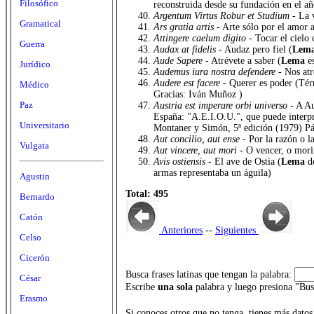
Filosófico
reconstruida desde su fundación en el a
Argentum Virtus Robur et Studium
- La 
Gramatical
Ars gratia artis
- Arte sólo por el amor a
Attingere caelum digito
- Tocar el cielo 
Guerra
Audax at fidelis
- Audaz pero fiel (
Lem
Aude Sapere
- Atrévete a saber (
Lema
es
Jurídico
Audemus iura nostra defendere
- Nos at
Audere est facere
- Querer es poder (Tér
Médico
Gracias: Iván Muñoz )
Paz
Austria est imperare orbi universo
- A Au
España: "A.E.I.O.U.", que puede interpr
Universitario
Montaner y Simón, 5ª edición (1979) Pá
Aut concilio, aut ense
- Por la razón o 
Vulgata
Aut vincere, aut mori
- O vencer, o mori
Avis ostiensis
- El ave de Ostia (
Lema
de
armas representaba un águila)
Agustin
Total: 495
Bernardo
Catón
Anteriores
--
Siguientes
Celso
Cicerón
Busca frases latinas que tengan la palabra:
César
Escribe
una sola
palabra y luego presiona "Bus
Erasmo
Si conoces otros que no tenga, tienes más datos