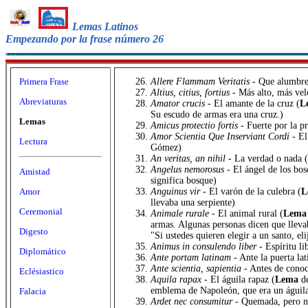
Lemas Latinos
Empezando por la frase número 26
Primera Frase
Allere Flammam Veritatis
- Que alumbre 
Altius, citius, fortius
- Más alto, más vel
Abreviaturas
Amator crucis
- El amante de la cruz (
L
Su escudo de armas era una cruz.)
Lemas
Amicus protectio fortis
- Fuerte por la p
Amor Scientia Que Inserviant Cordi
- El
Lectura
Gómez)
An veritas, an nihil
- La verdad o nada (
Angelus nemorosus
- El ángel de los bos
Amistad
significa bosque)
Amor
Anguinus vir
- El varón de la culebra (
L
llevaba una serpiente)
Ceremonial
Animale rurale
- El animal rural (
Lema
armas. Algunas personas dicen que lleva
Digesto
"Si ustedes quieren elegir a un santo, eli
Animus in consulendo liber
- Espíritu l
Diplomático
Ante portam latinam
- Ante la puerta la
Ante scientia, sapientia
- Antes de conoc
Eclésiastico
Aquila rapax
- El águila rapaz (
Lema
de
emblema de Napoleón, que era un águila.
Falacia
Ardet nec consumitur
- Quemada, pero n