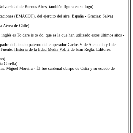
niversidad de Buenos Aires, también figura en su logo)
aciones (EMACOT), del ejercito del aire, España - Gracias: Salva)
za Aérea de Chile)
nglés es To dare is to do, que es la que han utilizado estos últimos años -
l padre del abuelo paterno del emperador Carlos V de Alemania y I de
 Fuente:
Historia de la Edad Media Vol. 2
de Juan Reglá, Editores:
ano)
a Corella)
as: Miguel Moreira - Él fue cardenal obispo de Ostia y su escudo de