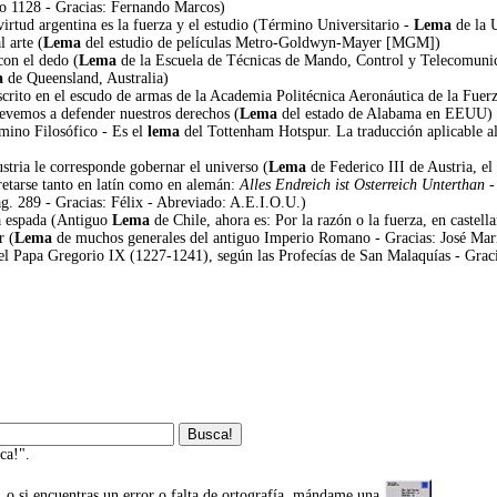
ño 1128 - Gracias: Fernando Marcos)
virtud argentina es la fuerza y el estudio (Término Universitario -
Lema
de la U
l arte (
Lema
del estudio de películas Metro-Goldwyn-Mayer [MGM])
con el dedo (
Lema
de la Escuela de Técnicas de Mando, Control y Telecomunic
a
de Queensland, Australia)
crito en el escudo de armas de la Academia Politécnica Aeronáutica de la Fuer
revemos a defender nuestros derechos (
Lema
del estado de Alabama en EEUU)
mino Filosófico - Es el
lema
del Tottenham Hotspur. La traducción aplicable al i
stria le corresponde gobernar el universo (
Lema
de Federico III de Austria, e
etarse tanto en latín como en alemán:
Alles Endreich ist Osterreich Unterthan
-
g. 289 - Gracias: Félix - Abreviado: A.E.I.O.U.)
la espada (Antiguo
Lema
de Chile, ahora es: Por la razón o la fuerza, en castell
r (
Lema
de muchos generales del antiguo Imperio Romano - Gracias: José Marí
l Papa Gregorio IX (1227-1241), según las Profecías de San Malaquías - Graci
ca!".
, o si encuentras un error o falta de ortografía, mándame una
.