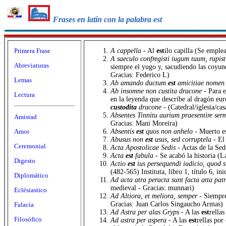
Frases en latín con la palabra est
Primera Frase
A cappella
- Al
est
ilo capilla (Se emple
A saeculo confregisti iugum tuum, rupist
Abreviaturas
siempre el yugo y, sacudiendo las coyun
Gracias: Federico L)
Lemas
Ab amando ductum
est
amicitiae nome
Ab insomne non custita dracone
- Para 
Lectura
en la leyenda que describe al dragón eu
custodita
dracone
- (Catedral/iglesia/c
Absentes Tinnitu aurium praesentire ser
Amistad
Gracias: Mani Moreira)
Amor
Absentis
est
quos non anhelo
- Muerto e
Abusus non
est
usus, sed corruptela
- El
Ceremonial
Acta Apostolicae Sedis
- Actas de la Se
Acta
est
fabula
- Se acabó la historia 
Digesto
Actio
est
ius persequendi iudicio, quod 
(482-565) Instituta, libro 1, título 6, i
Diplomático
Ad acta atra peracta sunt facta atta pat
medieval - Gracias: munnari)
Eclésiastico
Ad Altiora, et meliora, semper
- Siempr
Gracias: Juan Carlos Singaucho Armas)
Falacia
Ad Astra per alas Gryps
- A las
est
rellas
Filosófico
Ad astra per aspera
- A las
est
rellas por