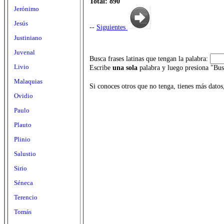
Total: 890
Jerónimo
Jesús
--
Siguientes
Justiniano
Juvenal
Busca frases latinas que tengan la palabra:
Livio
Escribe
una sola
palabra y luego presiona "Bus
Malaquias
Si conoces otros que no tenga, tienes más datos
Ovidio
Paulo
Plauto
Plinio
Salustio
Sirio
Séneca
Terencio
Tomás