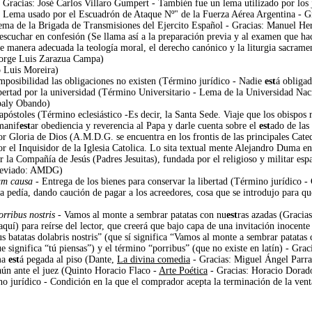
 - Gracias: José Carlos Villaro Gumpert - También fue un lema utilizado por lo
- Lema usado por el Escuadrón de Ataque Nº" de la Fuerza Aérea Argentina - Gr
ma de la Brigada de Transmisiones del Ejercito Español - Gracias: Manuel He
escuchar en confesión (Se llama así a la preparación previa y al examen que hac
de manera adecuada la teología moral, el derecho canónico y la liturgia sacramen
 Jorge Luis Zarazua Campa)
o Luis Moreira)
imposibilidad las obligaciones no existen (Término jurídico - Nadie
est
á obligad
ibertad por la universidad (Término Universitario - Lema de la Universidad N
ibaly Obando)
 apóstoles (Término eclesiástico -Es decir, la Santa Sede. Viaje que los obispos
manif
est
ar obediencia y reverencia al Papa y darle cuenta sobre el
est
ado de las
r Gloria de Dios (A.M.D.G. se encuentra en los frontis de las principales Cated
or el Inquisidor de la Iglesia Catolica. Lo sita textual mente Alejandro Duma 
r la Compañía de Jesús (Padres Jesuitas), fundada por el religioso y militar es
breviado: AMDG)
rum causa
- Entrega de los bienes para conservar la libertad (Término jurídico 
la pedía, dando caución de pagar a los acreedores, cosa que se introdujo para q
rribus nostris
- Vamos al monte a sembrar patatas con nu
est
ras azadas (Gracia
uí) para reírse del lector, que creerá que bajo capa de una invitación inocente 
atatas dolabris nostris” (que sí significa “Vamos al monte a sembrar patatas 
ue significa “tú piensas”) y el término “porribus” (que no existe en latín) - Gr
ma
est
á pegada al piso (Dante,
La divina comedia
- Gracias: Miguel Ángel Parra
aún ante el juez (Quinto Horacio Flaco -
Arte Poética
- Gracias: Horacio Dorado
no jurídico - Condición en la que el comprador acepta la terminación de la vent