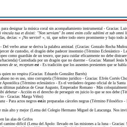
a para designar la música coral sin acompañamiento instrumental - Gracias: Lui
i vincula tua et dixisti: "Non serviam" In omni enim colle sublimi et sub omni l
das, decías: « ¡No serviré! », tú, que sobre todo otero prominente y bajo todo 
n
- Del verbo amar se deriva la palabra amistad. (Gracias: Gonzalo Rocha Muño
ejercer de custodio, el dragón debe padecer insomnio (Término Eclesiástico - L
ropeo como guardián de un tesoro, que para cuidar eficazmente no debe distrae
asa/hacienda) Custodiada por un dragón que no duerme - Gracias: Manuel Jesús 
mones de se, receptum
est
- Es tradición que los ausentes presienten que se habla 
s quien no respira (Gracias: Eduardo González Barrés)
 abuso no es uso, sino corruptela (Término jurídico - Gracias: Efrén Cortés Cho
de Apostólica (Término eclesiástico - Es el verdadero órgano oficial de la Santa
(Las últimas palabras de Cesar Augusto, Emperador Romano - Más coloquialmente
sibi debetur
- Acción es el derecho de perseguir en juicio lo que se nos debe (T
nicio - Gracias: Marga Vélez)
rata
- Para actos negros
est
án preparadas cárceles negras (Término Filosófico - P
e más alto y mejor (Lema del Colegio Hermano Miguel de Latacunga. Nos invit
 en las alas de Grifos
 el camino difícil (Lema del Apolo: llevado en las misiones a la luna - Gracias: