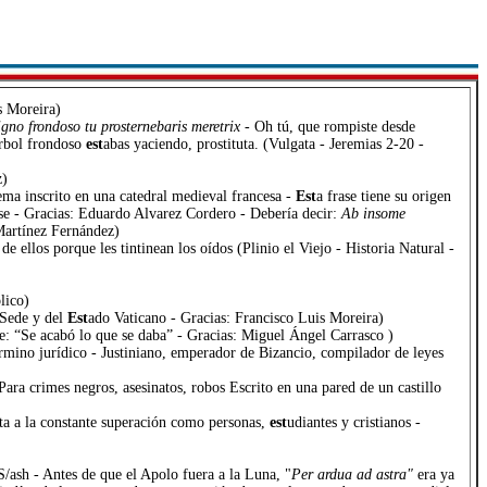
s Moreira)
igno frondoso tu prosternebaris meretrix
- Oh tú, que rompiste desde
árbol frondoso
est
abas yaciendo, prostituta. (Vulgata - Jeremias 2-20 -
z)
ema inscrito en una catedral medieval francesa -
Est
a frase tiene su origen
rse - Gracias: Eduardo Alvarez Cordero - Debería decir:
Ab insome
Martínez Fernández)
de ellos porque les tintinean los oídos (Plinio el Viejo - Historia Natural -
lico)
 Sede y del
Est
ado Vaticano - Gracias: Francisco Luis Moreira)
: “Se acabó lo que se daba” - Gracias: Miguel Ángel Carrasco )
érmino jurídico - Justiniano, emperador de Bizancio, compilador de leyes
ara crimes negros, asesinatos, robos Escrito en una pared de un castillo
a a la constante superación como personas,
est
udiantes y cristianos -
 S/ash - Antes de que el Apolo fuera a la Luna, "
Per ardua ad astra"
era ya