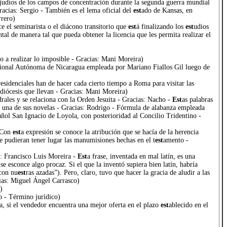
s judíos de los campos de concentración durante la segunda guerra mundial
acias: Sergio - También es el lema oficial del
est
ado de Kansas, en
rrero)
e el seminarista o el diácono transitorio que
est
á finalizando los
est
udios
tal de manera tal que pueda obtener la licencia que les permita realizar el
o a realizar lo imposible - Gracias: Mani Moreira)
acional Autónoma de Nicaragua empleada por Mariano Fiallos Gil luego de
 residenciales han de hacer cada cierto tiempo a Roma para visitar las
 diócesis que llevan - Gracias: Mani Moreira)
rales y se relaciona con la Orden Jesuita - Gracias: Nacho -
Est
as palabras
en una de sus novelas - Gracias: Rodrigo - Fórmula de alabanza empleada
pañol San Ignacio de Loyola, con posterioridad al Concilio Tridentino -
- Con
est
a expresión se conoce la atribución que se hacía de la herencia
ue pudieran tener lugar las manumisiones hechas en el t
est
amento -
s: Francisco Luis Moreira -
Est
a frase, inventada en mal latín, es una
se esconce algo procaz. Si el que la inventó supiera bien latín, habría
con nu
est
ras azadas”). Pero, claro, tuvo que hacer la gracia de aludir a las
acias: Miguel Ángel Carrasco)
)
 - Término jurídico)
a, si el vendedor encuentra una mejor oferta en el plazo
est
ablecido en el