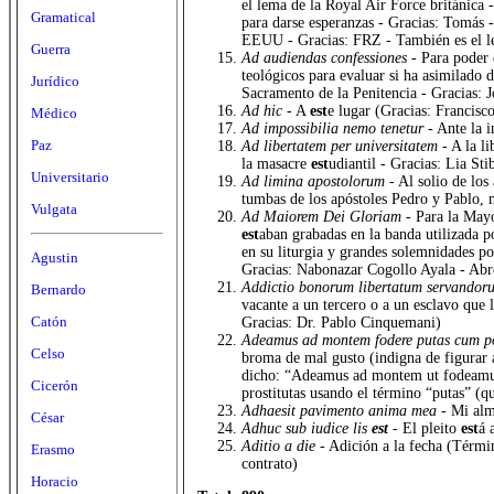
el lema de la Royal Air Force británica
Gramatical
para darse esperanzas - Gracias: Tomás 
EEUU - Gracias: FRZ - También es el le
Guerra
Ad audiendas confessiones
- Para poder 
teológicos para evaluar si ha asimilado 
Jurídico
Sacramento de la Penitencia - Gracias:
Ad hic
- A
est
e lugar (Gracias: Francisc
Médico
Ad impossibilia nemo tenetur
- Ante la 
Paz
Ad libertatem per universitatem
- A la l
la masacre
est
udiantil - Gracias: Lia St
Universitario
Ad limina apostolorum
- Al solio de los
tumbas de los apóstoles Pedro y Pablo, 
Vulgata
Ad Maiorem Dei Gloriam
- Para la Mayo
est
aban grabadas en la banda utilizada p
en su liturgia y grandes solemnidades po
Agustin
Gracias: Nabonazar Cogollo Ayala - A
Addictio bonorum libertatum servando
Bernardo
vacante a un tercero o a un esclavo que 
Catón
Gracias: Dr. Pablo Cinquemani)
Adeamus ad montem fodere putas cum po
Celso
broma de mal gusto (indigna de figurar aq
dicho: “Adeamus ad montem ut fodeamus b
Cicerón
prostitutas usando el término “putas” (q
Adhaesit pavimento anima mea
- Mi al
César
Adhuc sub iudice lis
est
- El pleito
est
á 
Aditio a die
- Adición a la fecha (Térmi
Erasmo
contrato)
Horacio