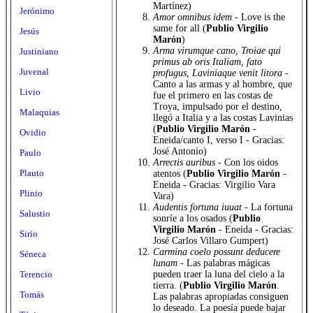
Martínez)
Jerónimo
Amor omnibus idem
- Love is the
same for all (
Publio Virgilio
Jesús
Marón
)
Arma virumque cano, Troiae qui
Justiniano
primus ab oris Italiam, fato
Juvenal
profugus, Laviniaque venit litora
-
Canto a las armas y al hombre, que
Livio
fue el primero en las costas de
Troya, impulsado por el destino,
Malaquias
llegó a Italia y a las costas Lavinias
(
Publio Virgilio Marón
-
Ovidio
Eneida/canto I, verso I - Gracias:
José Antonio)
Paulo
Arrectis auribus
- Con los oidos
Plauto
atentos (
Publio Virgilio Marón
-
Eneida - Gracias: Virgilio Vara
Plinio
Vara)
Audentis fortuna iuuat
- La fortuna
Salustio
sonríe a los osados (
Publio
Virgilio Marón
- Eneida - Gracias:
Sirio
José Carlos Villaro Gumpert)
Carmina coelo possunt deducere
Séneca
lunam
- Las palabras mágicas
pueden traer la luna del cielo a la
Terencio
tierra. (
Publio Virgilio Marón
.
Tomás
Las palabras apropiadas consiguen
lo deseado. La poesía puede bajar