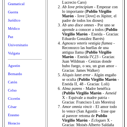
Lucrecio Caro)
Gramatical
Ab Iove principium
- Empezar con
lo importante (
Publio Virgilio
Guerra
Marón
- Iove [Jove] es Júpiter, el
Jurídico
padre de todos los dioses)
Ab uno disce omnes
- Por uno se
Médico
aprende a conocer a todos (
Publio
Virgilio Marón
- Eneida - Gracias:
Paz
Eduardo González Barrés)
Agnosco veteris vestigia flamea
-
Universitario
Reconozco las huellas de una
antigua llama (
Publio Virgilio
Vulgata
Marón
- Eneida IV,23 - Gracias:
Juan Wildman - Cenizas donde
Agustin
hubo fuego, o sea, un gran amor -
Gracias: James Walker)
Bernardo
Aliquis latet error
- Algún engaño
se oculta (
Publio Virgilio Marón
-
Catón
Eneida II, 48 - Gracias: Loli)
Alma parens
- Madre benéfica
Celso
(
Publio Virgilio Marón
-
Aeneid
X - Equivale a madre patria -
Cicerón
Gracias: Francisco Luis Moreira)
Amor omnia vincit
- El amor todo
César
lo vence (San Agustín - frase que
Erasmo
al parecer retoma de
Publio
Virgilio Marón
-
Eclogues
X -
Horacio
Gracias: Moisés Alberto Saldaña