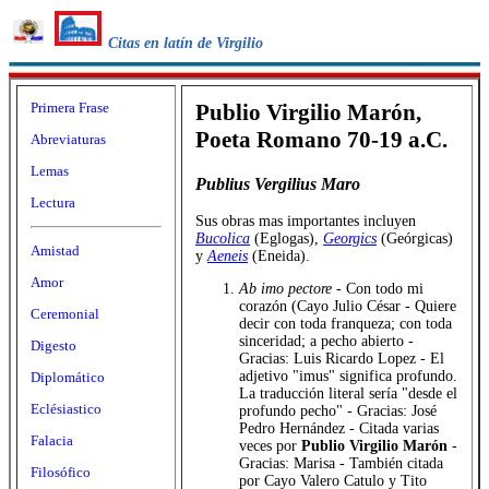
Citas en latín de Virgilio
Primera Frase
Publio Virgilio Marón,
Poeta Romano 70-19 a.C.
Abreviaturas
Lemas
Publius Vergilius Maro
Lectura
Sus obras mas importantes incluyen
Bucolica
(Eglogas),
Georgics
(Geórgicas)
Amistad
y
Aeneis
(Eneida).
Amor
Ab imo pectore
- Con todo mi
corazón (Cayo Julio César - Quiere
Ceremonial
decir con toda franqueza; con toda
sinceridad; a pecho abierto -
Digesto
Gracias: Luis Ricardo Lopez - El
adjetivo "imus" significa profundo.
Diplomático
La traducción literal sería "desde el
Eclésiastico
profundo pecho" - Gracias: José
Pedro Hernández - Citada varias
Falacia
veces por
Publio Virgilio Marón
-
Gracias: Marisa - También citada
Filosófico
por Cayo Valero Catulo y Tito