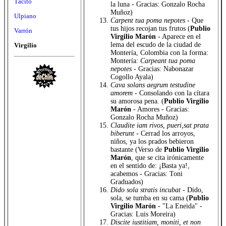
Tácito
la luna - Gracias: Gonzalo Rocha
Muñoz)
Ulpiano
Carpent tua poma nepotes
- Que
tus hijos recojan tus frutos (
Publio
Varrón
Virgilio Marón
- Aparece en el
lema del escudo de la ciudad de
Virgilio
Montería, Colombia con la forma:
Montería:
Carpeant tua poma
nepotes
- Gracias: Nabonazar
Cogollo Ayala)
Cava solans aegrum testudine
amorem
- Consolando con la cítara
su amorosa pena. (
Publio Virgilio
Marón
- Amores - Gracias:
Gonzalo Rocha Muñoz)
Claudite iam rivos, pueri,sat prata
biberunt
- Cerrad los arroyos,
niños, ya los prados bebieron
bastante (Verso de
Publio Virgilio
Marón
, que se cita irónicamente
en el sentido de: ¡Basta ya!,
acabemos - Gracias: Toni
Graduados)
Dido sola stratis incubat
- Dido,
sola, se tumba en su cama (
Publio
Virgilio Marón
- "La Eneida" -
Gracias: Luis Moreira)
Discite iustitiam, moniti, et non