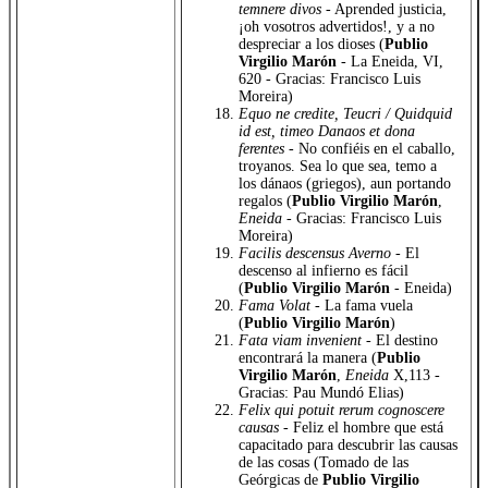
temnere divos
- Aprended justicia,
¡oh vosotros advertidos!, y a no
despreciar a los dioses (
Publio
Virgilio Marón
- La Eneida, VI,
620 - Gracias: Francisco Luis
Moreira)
Equo ne credite, Teucri / Quidquid
id est, timeo Danaos et dona
ferentes
- No confiéis en el caballo,
troyanos. Sea lo que sea, temo a
los dánaos (griegos), aun portando
regalos (
Publio Virgilio Marón
,
Eneida
- Gracias: Francisco Luis
Moreira)
Facilis descensus Averno
- El
descenso al infierno es fácil
(
Publio Virgilio Marón
- Eneida)
Fama Volat
- La fama vuela
(
Publio Virgilio Marón
)
Fata viam invenient
- El destino
encontrará la manera (
Publio
Virgilio Marón
,
Eneida
X,113 -
Gracias: Pau Mundó Elias)
Felix qui potuit rerum cognoscere
causas
- Feliz el hombre que está
capacitado para descubrir las causas
de las cosas (Tomado de las
Geórgicas de
Publio Virgilio