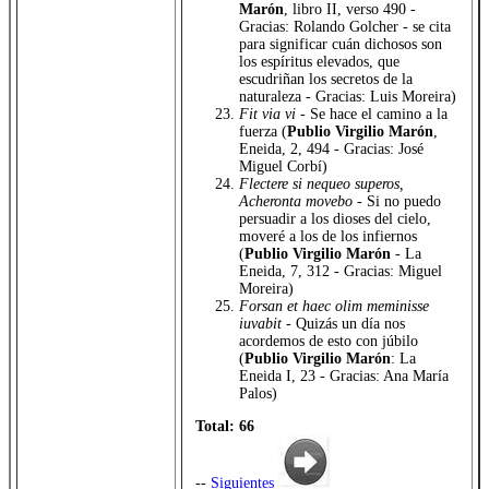
Marón
, libro II, verso 490 -
Gracias: Rolando Golcher - se cita
para significar cuán dichosos son
los espíritus elevados, que
escudriñan los secretos de la
naturaleza - Gracias: Luis Moreira)
Fit via vi
- Se hace el camino a la
fuerza (
Publio Virgilio Marón
,
Eneida, 2, 494 - Gracias: José
Miguel Corbí)
Flectere si nequeo superos,
Acheronta movebo
- Si no puedo
persuadir a los dioses del cielo,
moveré a los de los infiernos
(
Publio Virgilio Marón
- La
Eneida, 7, 312 - Gracias: Miguel
Moreira)
Forsan et haec olim meminisse
iuvabit
- Quizás un día nos
acordemos de esto con júbilo
(
Publio Virgilio Marón
: La
Eneida I, 23 - Gracias: Ana María
Palos)
Total: 66
--
Siguientes